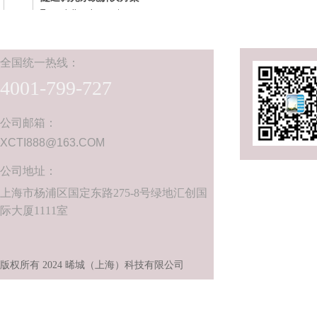
Tunnel dimming system
智慧河道解决方案
River detection and operation
全国统
一热线：
数字空开智慧解决方案
4001-799-727
Smart electricity consumption
智慧灯杆解决方案
公司邮箱：
Smart light pole
XCTI888@163.COM
公司地址：
上海市杨浦区国定东路275-8号绿地汇创国
际大厦1111室
版权所有 2024 晞城（上海）科技有限公司