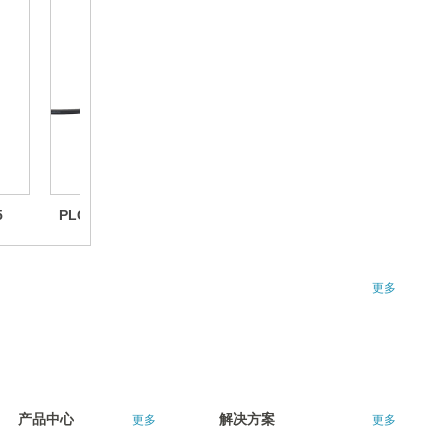
海南旅游公路单
灯控制器系统
5
PLC单灯控制器XCL01-HPLC
PLC&LORA双模集中控
XM2000PLG
更多
智慧隧道，隧道
调光系统，隧道
平板灯
产品中心
解决方案
更多
更多