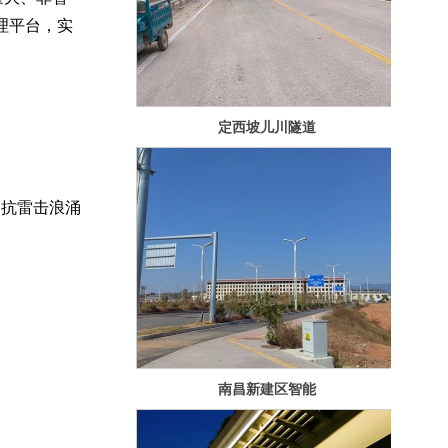
理平台，实
定西坡儿川隧道
灯调光节能系统
，抗雷击浪涌
南昌新建区智能
路灯项目