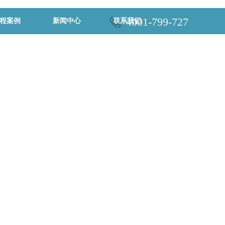
4001-799-727
程案例
新闻中心
联系我们
智慧隧道，隧道
调光系统，隧道
平板灯