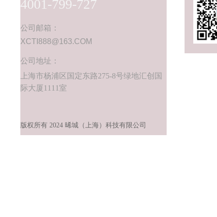
4001-799-727
Smart electricity consumption
智慧灯杆解决方案
公司邮箱：
Smart light pole
XCTI888@163.COM
公司地址：
上海市杨浦区国定东路275-8号绿地汇创国
际大厦1111室
版权所有 2024 晞城（上海）科技有限公司