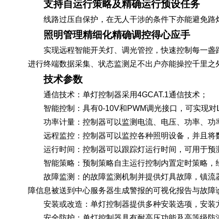
支持自运行策略及精确运行预设任务
线路过压自保护，在无人干涉的条件下亦能避免路
照明管理精细化精确调控得心应手
实现远程智能开关灯、调光管控，快速控制每一盏
进行终端数据采集、状态监测足不出户亦能操控千里之
技术参数
通信技术
：
单灯控制器采用4GCAT.1通信技术；
智能控制
：
具有0-10V和PWM调光接口，可实现
功率计量
：
控制器可以监测电流、电压、功率、功
远程监控
：
控制器可以监控各种照明设备，并且将
运行时间
：
控制器可以跟踪灯运行时间，可用于预
智能策略
：
预制策略自主运行控制内置定时策略，
故障监测
：
的故障监测机制并提供灯具故障，镇流
障信息被送到中心服务器生成警报的可视化报告与故障
安装或改造
：
单灯控制器提供多种安装选项，安装
安全防护
：
单灯控制器具有耐高压功能及高等级防