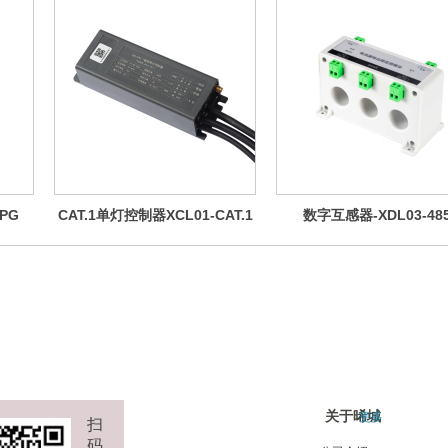
PG
CAT.1单灯控制器XCL01-CAT.1
数字互感器-XDL03-48
关于晞城
更多
扫
码